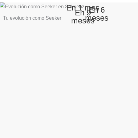
En 1 mes
En 6
En 9
meses
Tu evolución como Seeker
meses